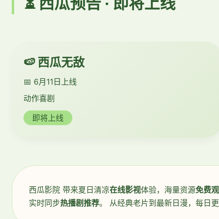
⏳ 西瓜预告 · 即将上线
🍉 西瓜无敌
📅 6月11日上线
动作喜剧
即将上线
西瓜影院 带来夏日清凉
在线影视
体验，海量资源
免费观
实时同步
热播剧推荐
。 从经典老片到最新日漫，每日