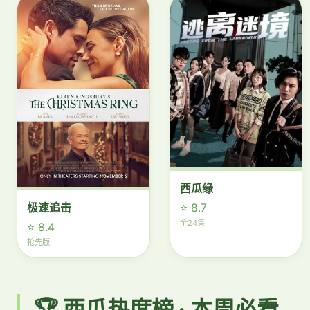
西瓜缘
⭐ 8.7
极速追击
全24集
⭐ 8.4
抢先版
🏆 西瓜热度榜 · 本周必看