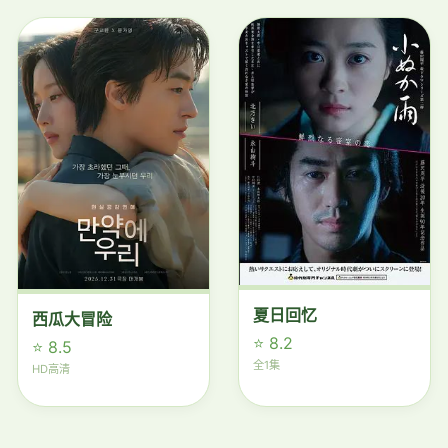
夏日回忆
西瓜大冒险
⭐ 8.2
⭐ 8.5
全1集
HD高清