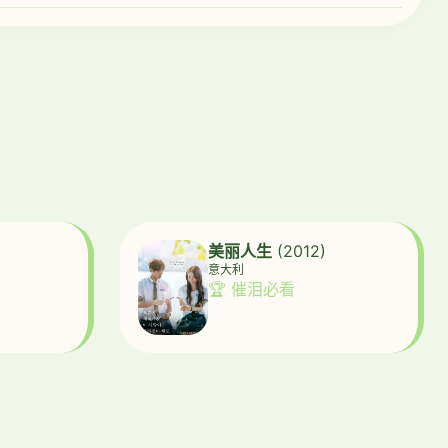
美丽人生
(2012)
意大利
🏆 催泪必看