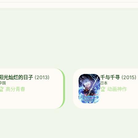
阳光灿烂的日子
(2013)
千与千寻
(2015)
中国
日本
🏆 高分青春
🏆 动画神作