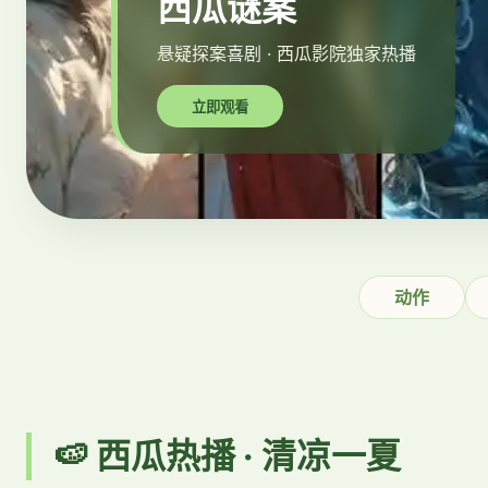
西瓜谜案
悬疑探案喜剧 · 西瓜影院独家热播
立即观看
动作
🍉 西瓜热播 · 清凉一夏